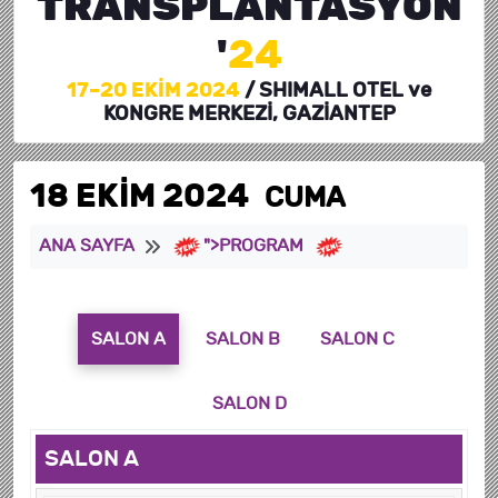
TRANSPLANTASYON
'
24
17–20 EKİM 2024
/ SHIMALL OTEL ve
KONGRE MERKEZİ, GAZİANTEP
18 EKİM 2024
CUMA
ANA SAYFA
">PROGRAM
SALON A
SALON B
SALON C
SALON D
SALON A