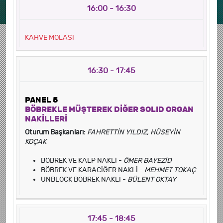
16:00 - 16:30
KAHVE MOLASI
16:30 - 17:45
PANEL 5
BÖBREKLE MÜŞTEREK DİĞER SOLID ORGAN
NAKİLLERİ
Oturum Başkanları:
FAHRETTİN YILDIZ, HÜSEYİN
KOÇAK
BÖBREK VE KALP NAKLİ -
ÖMER BAYEZİD
BÖBREK VE KARACİĞER NAKLİ -
MEHMET TOKAÇ
UNBLOCK BÖBREK NAKLİ -
BÜLENT OKTAY
17:45 - 18:45