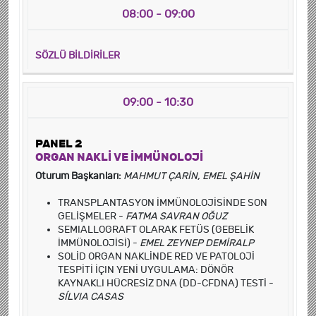
08:00 - 09:00
SÖZLÜ BİLDİRİLER
09:00 - 10:30
PANEL 2
ORGAN NAKLİ VE İMMÜNOLOJİ
Oturum Başkanları:
MAHMUT ÇARİN, EMEL ŞAHİN
TRANSPLANTASYON İMMÜNOLOJİSİNDE SON
GELİŞMELER -
FATMA SAVRAN OĞUZ
SEMIALLOGRAFT OLARAK FETÜS (GEBELİK
İMMÜNOLOJİSİ) -
EMEL ZEYNEP DEMİRALP
SOLİD ORGAN NAKLİNDE RED VE PATOLOJİ
TESPİTİ İÇIN YENİ UYGULAMA: DÖNÖR
KAYNAKLI HÜCRESİZ DNA (DD-CFDNA) TESTİ -
SÍLVIA CASAS